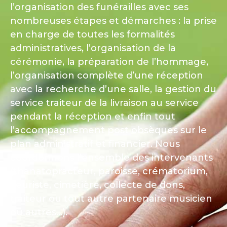
l’organisation des funérailles avec ses
nombreuses étapes et démarches : la prise
en charge de toutes les formalités
administratives, l’organisation de la
cérémonie, la préparation de l’hommage,
l’organisation complète d’une réception
avec la recherche d’une salle, la gestion du
service traiteur de la livraison au service
pendant la réception et enfin tout
l’accompagnement post obsèques sur le
plan administratif et financier. Nous
coordonnons l’ensemble des intervenants
(thanatopracteur, paroisse, crématorium,
fleuriste, cimetière, collecte de dons,
traiteur ou tout autre partenaire musicien
ou autres…).