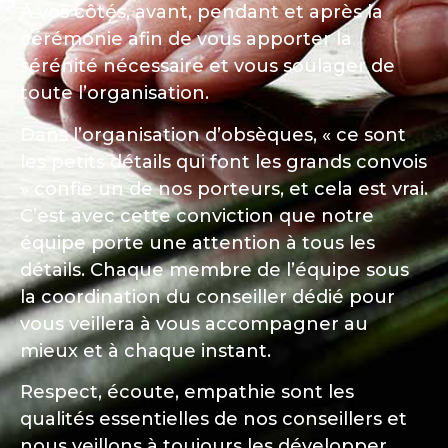
A vos côtés, avant, pendant et après la
cérémonie afin de vous apporter la
sérénité nécessaire et vous soulager de
toute l’organisation.
Dans l’organisation d’obsèques, « ce sont
les petits détails qui font les grands convois
» confie un de nos porteurs, et cela est vrai.
C’est avec cette conviction que notre
équipe porte une attention à tous les
détails. Chaque membre de l’équipe sous
la coordination du conseiller dédié pour
vous veillera à vous accompagner au
mieux et à chaque instant.
Respect, écoute, empathie sont les
qualités essentielles de nos conseillers et
nous veillons à toujours les développer